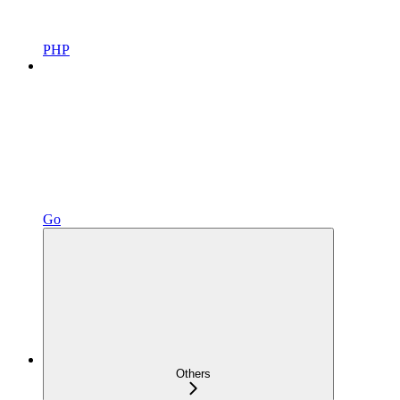
PHP
Go
Others